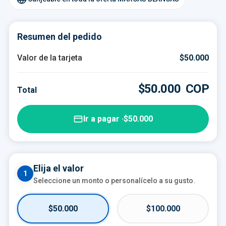
Resumen del pedido
DE
TARJETA DE REGALO
—
Valor de la tarjeta
$50.000
PARA
—
$50.000
COP
$50.000
COP
Total
Ir a pagar ·
$50.000
Elija el valor
1
Seleccione un monto o personalícelo a su gusto.
$50.000
$100.000