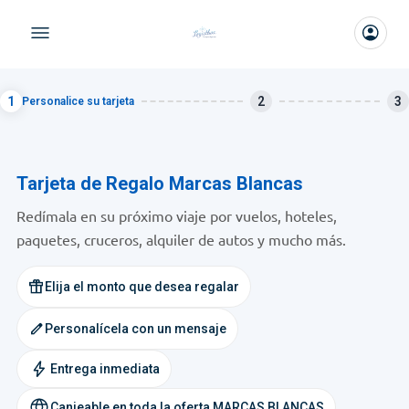
1
2
3
Personalice su tarjeta
Tarjeta de Regalo Marcas Blancas
Redímala en su próximo viaje por vuelos, hoteles,
paquetes, cruceros, alquiler de autos y mucho más.
featured_seasonal_and_gifts
Elija el monto que desea regalar
edit
Personalícela con un mensaje
Entrega inmediata
Canjeable en toda la oferta MARCAS BLANCAS