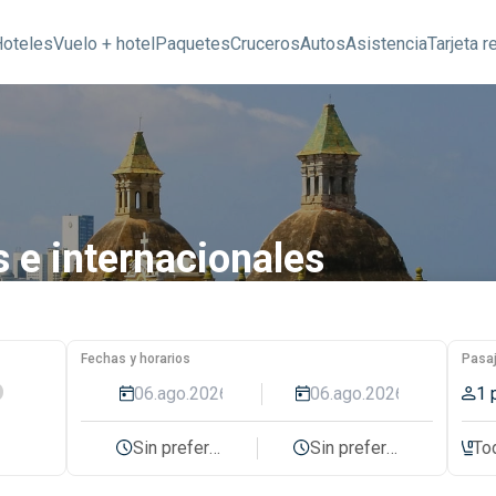
Hoteles
Vuelo + hotel
Paquetes
Cruceros
Autos
Asistencia
Tarjeta r
 e internacionales
Fechas y horarios
Pasaj
o
1 
Sin preferencia
Sin preferencia
To