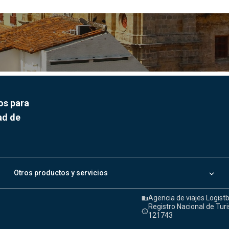
os para
ad de
keyboard_arrow_down
Otros productos y servicios
Agencia de viajes Logist
domain
Registro Nacional de Tur
release_alert
121743