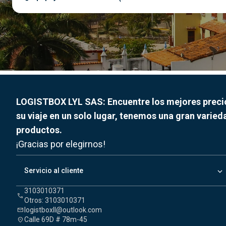
LOGISTBOX LYL SAS: Encuentre los mejores preci
su viaje en un solo lugar, tenemos una gran varied
productos.
¡Gracias por elegirnos!
keyboard_arrow_down
Servicio al cliente
3103010371
call
Otros: 3103010371
logistboxll@outlook.com
mail
Calle 69D # 78m-45
location_on