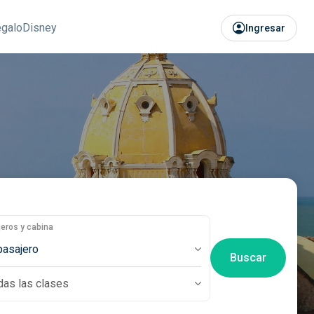
egalo
Disney
Ingresar
eros y cabina
pasajero
Buscar
das las clases